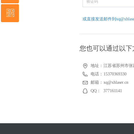
ꀥ
QQ客服
或直接发送邮件到xq@xhlaser
微信二维码
您也可以通过以下
地址：
江苏省苏州市张
电话：
15370369330
邮箱：
xq@xhlaser.cn
QQ：
377161141