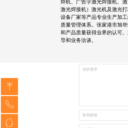
焊机、广告字激光焊接机、激
激光焊接机）激光机及激光打
设备厂家等产品专业生产加工
质量管理体系。张家港市旭华
和产品质量获得业界的认可。
导和业务洽谈。
ꁸ
ꂅ
回到顶部
ꁗ
15370369330